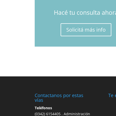
Hacé tu consulta ahor
Solicitá más info
Contactanos por estas
Te 
vías
Teléfonos
(0342) 6154405 . Administración