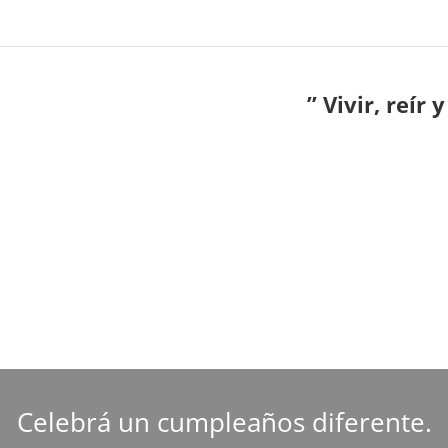
” Vivir, reír 
Celebrá un cumpleaños diferente.